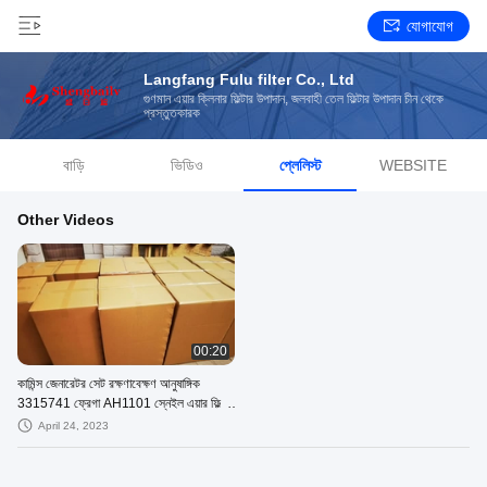
যোগাযোগ
Langfang Fulu filter Co., Ltd
গুণমান এয়ার ক্লিনার ফিল্টার উপাদান, জলবাহী তেল ফিল্টার উপাদান চীন থেকে
প্রস্তুতকারক
বাড়ি
ভিডিও
প্লেলিস্ট
WEBSITE
Other Videos
00:20
কামিন্স জেনারেটর সেট রক্ষণাবেক্ষণ আনুষাঙ্গিক
3315741 ফ্রেগা AH1101 স্নেইল এয়ার ফিল্টার
AH1100
April 24, 2023