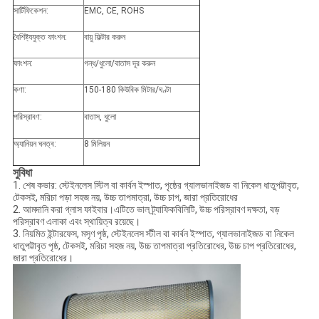
সার্টিফিকেশন:
EMC, CE, ROHS
বৈশিষ্ট্যযুক্ত ফাংশন:
বায়ু ফিল্টার করুন
ফাংশন:
গন্ধ/ধুলো/বাতাস দূর করুন
কণা:
150-180 কিউবিক মিটার/ঘণ্টা
পরিস্রাবণ:
বাতাস, ধুলো
অ্যানিয়ন ঘনত্ব:
8 মিলিয়ন
সুবিধা
1. শেষ কভার: স্টেইনলেস স্টিল বা কার্বন ইস্পাত, পৃষ্ঠের গ্যালভানাইজড বা নিকেল ধাতুপট্টাবৃত,
টেকসই, মরিচা পড়া সহজ নয়, উচ্চ তাপমাত্রা, উচ্চ চাপ, জারা প্রতিরোধের
2. আমদানি করা গ্লাস ফাইবার।এটিতে ভাল ট্র্যাফিকবিলিটি, উচ্চ পরিস্রাবণ দক্ষতা, বড়
পরিস্রাবণ এলাকা এবং স্থায়িত্ব রয়েছে।
3. নিয়মিত ইন্টারফেস, মসৃণ পৃষ্ঠ, স্টেইনলেস স্টীল বা কার্বন ইস্পাত, গ্যালভানাইজড বা নিকেল
ধাতুপট্টাবৃত পৃষ্ঠ, টেকসই, মরিচা সহজ নয়, উচ্চ তাপমাত্রা প্রতিরোধের, উচ্চ চাপ প্রতিরোধের,
জারা প্রতিরোধের।