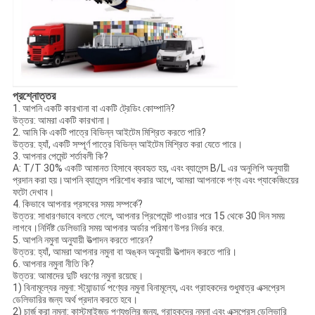
প্রশ্নোত্তর
1. আপনি একটি কারখানা বা একটি ট্রেডিং কোম্পানি?
উত্তর: আমরা একটি কারখানা।
2. আমি কি একটি পাত্রে বিভিন্ন আইটেম মিশ্রিত করতে পারি?
উত্তর: হ্যাঁ, একটি সম্পূর্ণ পাত্রে বিভিন্ন আইটেম মিশ্রিত করা যেতে পারে।
3. আপনার পেমেন্ট শর্তাবলী কি?
A: T/T 30% একটি আমানত হিসাবে ব্যবহৃত হয়, এবং ব্যালেন্স B/L এর অনুলিপি অনুযায়ী
প্রদান করা হয়।আপনি ব্যালেন্স পরিশোধ করার আগে, আমরা আপনাকে পণ্য এবং প্যাকেজিংয়ের
ফটো দেখাব।
4. কিভাবে আপনার প্রসবের সময় সম্পর্কে?
উত্তর: সাধারণভাবে বলতে গেলে, আপনার প্রিপেমেন্ট পাওয়ার পরে 15 থেকে 30 দিন সময়
লাগবে।নির্দিষ্ট ডেলিভারি সময় আপনার অর্ডার পরিমাণ উপর নির্ভর করে.
5. আপনি নমুনা অনুযায়ী উত্পাদন করতে পারেন?
উত্তর: হ্যাঁ, আমরা আপনার নমুনা বা অঙ্কন অনুযায়ী উত্পাদন করতে পারি।
6. আপনার নমুনা নীতি কি?
উত্তর: আমাদের দুটি ধরণের নমুনা রয়েছে।
1) বিনামূল্যের নমুনা: স্ট্যান্ডার্ড পণ্যের নমুনা বিনামূল্যে, এবং গ্রাহকদের শুধুমাত্র এক্সপ্রেস
ডেলিভারির জন্য অর্থ প্রদান করতে হবে।
2) চার্জ করা নমুনা: কাস্টমাইজড পণ্যগুলির জন্য, গ্রাহকদের নমুনা এবং এক্সপ্রেস ডেলিভারি