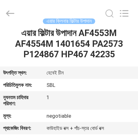
filter
Co.,
Ltd.
All
Rights
এয়ার ক্লিনার ফিল্টার উপাদান
Reserved.
Developed
এয়ার ফিল্টার উপাদান AF4553M
বাড়ি
by
ECER
AF4554M 1401654 PA2573
পণ্য
P124867 HP467 42235
ভিডিও
উৎপত্তি স্থল:
হেবেই চীন
পরিচিতিমুলক নাম:
SBL
আমাদের
ন্যূনতম চাহিদার
1
সম্পর্কে
পরিমাণ:
মূল্য:
negotiable
কারখানা
প্যাকেজিং বিবরণ:
কাউহাইড বক্স + পাঁচ-স্তর বোর্ড বক্স
ভ্রমণ