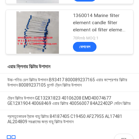
element AH1100
1360014 Marine filter
element candle filter
element oil filter element
marine filter element
70Rmb MOQ:1
export quality filter
যোগাযোগ
এয়ার ক্লিনার ফিল্টার উপাদান
উচ্চ-গতির রেল ফিল্টার উপাদান B93417 800089237165 এয়ার কম্প্রেশার ফিল্টার
উপাদান 80089237105 বুলেট ট্রেন ফিল্টার উপাদান
ট্রেন ফিল্টার উপাদান GE132X1823 40106208 EMD40074677
GE12X1904 40068469 এয়ার ফিল্টার 40056007 84A22402P মেরিন ফিল্টার
প্রস্তুতকারক ট্রাক বায়ু ফিল্টার 84187405 C19450 AF27955 AL17481
AL204809 সরঞ্জামের জন্য বায়ু ফিল্টার উপাদান