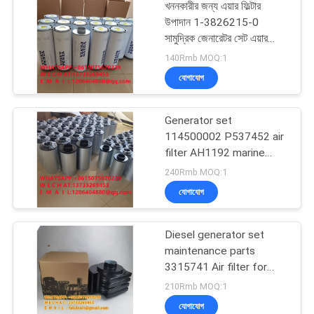
খননকারীর জন্য এয়ার ফিল্টার
উপাদান 1-3826215-0
সামুদ্রিক জেনারেটর সেট এয়ার
ফিল্টার উপাদান 1-382615
140Rmb MOQ:1
ইঞ্জিনিয়ারিং যন্ত্রপাতি 3826215
যোগাযোগ
Generator set
114500002 P537452 air
filter AH1192 marine
PA3555 filter element
240Rmb MOQ:1
96896002
যোগাযোগ
Diesel generator set
maintenance parts
3315741 Air filter for
diesel generator set
210Rmb MOQ:1
AH1101 snail air filter
যোগাযোগ