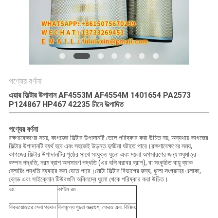
PRIVACY
POLICY
পণ্যের বর্ণনা
এয়ার ফিল্টার উপাদান AF4553M AF4554M 1401654 PA2573
P124867 HP467 42235 চীনে উত্পাদিত
পণ্যের বর্ণনা
রক্ষণাবেক্ষণের সময়, কাগজের ফিল্টার উপাদানটি তেলে পরিষ্কার করা উচিত নয়, অন্যথায় কাগজের
ফিল্টার উপাদানটি ব্যর্থ হবে এবং সহজেই উড়ন্ত দুর্ঘটনা ঘটাতে পারে।রক্ষণাবেক্ষণের সময়,
কাগজের ফিল্টার উপাদানটির পৃষ্ঠের সাথে সংযুক্ত ধুলো এবং ময়লা অপসারণের জন্য শুধুমাত্র
কম্পন পদ্ধতি, নরম ব্রাশ অপসারণ পদ্ধতি (এর বলি বরাবর ব্রাশ), বা সংকুচিত বায়ু ব্যাক
ব্লোয়িং পদ্ধতি ব্যবহার করা যেতে পারে।মোটা ফিল্টার বিভাগের জন্য, ধুলো সংগ্রহের এলাকা,
ব্লেড এবং সাইক্লোন টিউবগুলি অবিলম্বে ধুলো থেকে পরিষ্কার করা উচিত।
রঙ:
কাস্টম রঙ
বিক্রয়োত্তর সেবা প্রদান:
বিনামূল্যে খুচরা যন্ত্রাংশ, ফেরত এবং বিনিময়