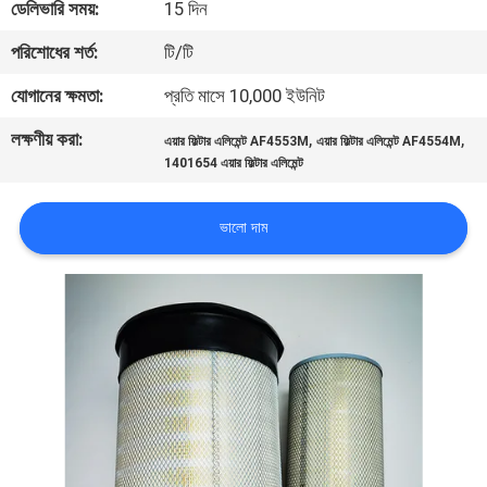
ডেলিভারি সময়:
15 দিন
মান
পরিশোধের শর্ত:
টি/টি
নিয়ন্ত্রণ
যোগানের ক্ষমতা:
প্রতি মাসে 10,000 ইউনিট
লক্ষণীয় করা:
,
,
এয়ার ফিল্টার এলিমেন্ট AF4553M
এয়ার ফিল্টার এলিমেন্ট AF4554M
যোগাযোগ
1401654 এয়ার ফিল্টার এলিমেন্ট
করুন
ভালো দাম
খবর
মামলা
সাইট
ম্যাপ