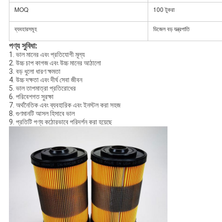
MOQ
100 টুকরা
ব্যবহারসমূহ
ডিজেল বড় যন্ত্রপাতি
পণ্য সুবিধা:
1. ভাল মানের এবং প্রতিযোগী মূল্য
2. উচ্চ চাপ কাগজ এবং উচ্চ মানের আঠালো
3. বড় ধুলো ধারণ ক্ষমতা
4. উচ্চ দক্ষতা এবং দীর্ঘ সেবা জীবন
5. ভাল তাপমাত্রা প্রতিরোধের
6. পরিবেশগত সুরক্ষা
7. অর্থনৈতিক এবং ব্যবহারিক এবং ইনস্টল করা সহজ
8. গুণমানটি আসল হিসাবে ভাল
9. প্রতিটি পণ্য কঠোরভাবে পরিদর্শন করা হয়েছে