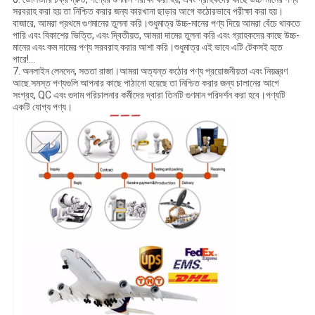
সরবরাহ করা হয় তা নিশ্চিত করার জন্য কারখানা ছাড়ার আগে কঠোরভাবে পরীক্ষা করা হয়।
বাজারে, আমরা প্রথমে গুণমানের তুলনা করি।শুধুমাত্র উচ্চ-মানের পণ্য দিয়ে আমরা বেঁচে থাকতে
পারি এবং বিকাশের ভিত্তি, এবং দ্বিতীয়ত, আমরা দামের তুলনা করি এবং গ্রাহকদের কাছে উচ্চ-
মানের এবং কম দামের পণ্য সরবরাহ করার আশা করি।শুধুমাত্র এই ভাবে এটি টেকসই হতে
পারে!...
7. অনলাইন লেনদেন, সততা রাজা।আমরা অত্যন্ত কঠোর পণ্য প্রয়োজনীয়তা এবং নিয়ন্ত্রণ
আছে.সমস্ত পণ্যগুলি আপনার কাছে পাঠানো হয়েছে তা নিশ্চিত করার জন্য চালানের আগে
সংগ্রহ, QC এবং গুদাম পরিচালনার কর্মীদের দ্বারা তিনটি গুণমান পরিদর্শন করা হবে।পণ্যটি
একটি যোগ্য পণ্য।