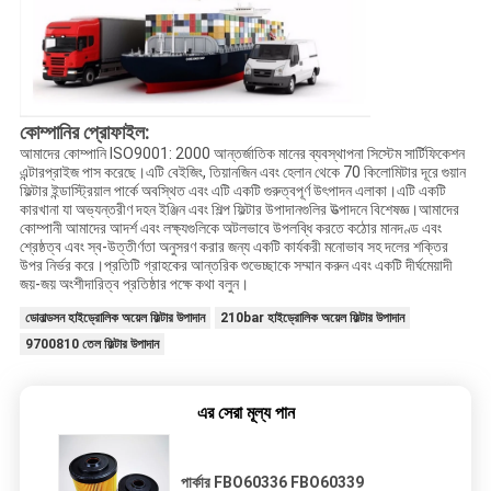
কোম্পানির প্রোফাইল:
আমাদের কোম্পানি ISO9001: 2000 আন্তর্জাতিক মানের ব্যবস্থাপনা সিস্টেম সার্টিফিকেশন
এন্টারপ্রাইজ পাস করেছে।এটি বেইজিং, তিয়ানজিন এবং হেলান থেকে 70 কিলোমিটার দূরে গুয়ান
ফিল্টার ইন্ডাস্ট্রিয়াল পার্কে অবস্থিত এবং এটি একটি গুরুত্বপূর্ণ উৎপাদন এলাকা।এটি একটি
কারখানা যা অভ্যন্তরীণ দহন ইঞ্জিন এবং শিল্প ফিল্টার উপাদানগুলির উত্পাদনে বিশেষজ্ঞ।আমাদের
কোম্পানী আমাদের আদর্শ এবং লক্ষ্যগুলিকে অটলভাবে উপলব্ধি করতে কঠোর মানদণ্ড এবং
শ্রেষ্ঠত্ব এবং স্ব-উত্তীর্ণতা অনুসরণ করার জন্য একটি কার্যকরী মনোভাব সহ দলের শক্তির
উপর নির্ভর করে।প্রতিটি গ্রাহকের আন্তরিক শুভেচ্ছাকে সম্মান করুন এবং একটি দীর্ঘমেয়াদী
জয়-জয় অংশীদারিত্ব প্রতিষ্ঠার পক্ষে কথা বলুন।
ডোনাল্ডসন হাইড্রোলিক অয়েল ফিল্টার উপাদান
210bar হাইড্রোলিক অয়েল ফিল্টার উপাদান
9700810 তেল ফিল্টার উপাদান
এর সেরা মূল্য পান
পার্কার FBO60336 FBO60339