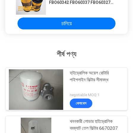
FBO60342 FBO60337 FBO60327
FBO60328 FBO60353 FBO60329
FBO60330 FBO60331 ডিজেল ফিল্টার
উপাদান
চালিয়ে
শীর্ষ পণ্য
হাইড্রোলিক অয়েল রোটারি
পাইপলাইন ফিল্টার সীমাবদ্ধ
negotiable MOQ:1
যোগাযোগ
খননকারী লোডার হাইড্রোলিক
ববক্যাট তেল ফিল্টার 6670207