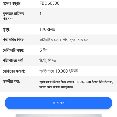
মডেল নম্বার:
FBO60336
মান
ন্যূনতম চাহিদার
1
পরিমাণ:
নিয়ন্ত্রণ
মূল্য:
170RMB
যোগাযোগ
প্যাকেজিং বিবরণ:
কাউহাইড বক্স + পাঁচ-স্তর বোর্ড বক্স
করুন
ডেলিভারি সময়:
5 দিন
পরিশোধের শর্ত:
টি/টি, ডি/এ
খবর
যোগানের ক্ষমতা:
প্রতি মাসে 10,000 ইউনিট
মামলা
লক্ষণীয় করা:
,
,
গ্লাস ফাইবার ডিজেল ফিল্টার উপাদান
FBO60330 ডিজেল ফিল্টার উপাদান
ডিজেল ফিল্টার উপাদান হাইড্রোলিক
সাইট
ভালো দাম
ম্যাপ