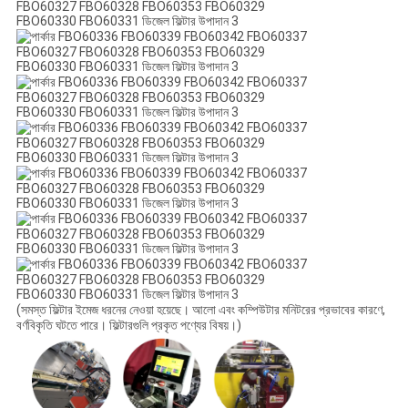
(সমস্ত ফিল্টার ইমেজ ধরনের নেওয়া হয়েছে। আলো এবং কম্পিউটার মনিটরের প্রভাবের কারণে,
বর্ণবিকৃতি ঘটতে পারে। ফিল্টারগুলি প্রকৃত পণ্যের বিষয়।)