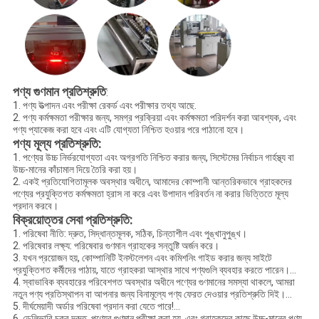
পণ্য গুণমান প্রতিশ্রুতি
:
1. পণ্য উত্পাদন এবং পরীক্ষা রেকর্ড এবং পরীক্ষার তথ্য আছে.
2. পণ্য কর্মক্ষমতা পরীক্ষার জন্য, সমগ্র প্রক্রিয়া এবং কর্মক্ষমতা পরিদর্শন করা আবশ্যক, এবং
পণ্য প্যাকেজ করা হবে এবং এটি যোগ্যতা নিশ্চিত হওয়ার পরে পাঠানো হবে।
পণ্য মূল্য প্রতিশ্রুতি:
1. পণ্যের উচ্চ নির্ভরযোগ্যতা এবং অগ্রগতি নিশ্চিত করার জন্য, সিস্টেমের নির্বাচন গার্হস্থ্য বা
উচ্চ-মানের কাঁচামাল দিয়ে তৈরি করা হয়।
2. একই প্রতিযোগিতামূলক অবস্থার অধীনে, আমাদের কোম্পানী আন্তরিকভাবে গ্রাহকদের
পণ্যের প্রযুক্তিগত কর্মক্ষমতা হ্রাস না করে এবং উপাদান পরিবর্তন না করার ভিত্তিতে মূল্য
প্রদান করবে।
বিক্রয়োত্তর সেবা প্রতিশ্রুতি:
1. পরিষেবা নীতি: দ্রুত, সিদ্ধান্তমূলক, সঠিক, চিন্তাশীল এবং পুঙ্খানুপুঙ্খ।
2. পরিষেবার লক্ষ্য: পরিষেবার গুণমান গ্রাহকের সন্তুষ্টি অর্জন করে।
3. যখন প্রয়োজন হয়, কোম্পানিটি ইনস্টলেশন এবং কমিশনিং গাইড করার জন্য সাইটে
প্রযুক্তিগত কর্মীদের পাঠায়, যাতে গ্রাহকরা আস্থার সাথে পণ্যগুলি ব্যবহার করতে পারেন।...
4. স্বাভাবিক ব্যবহারের পরিবেশগত অবস্থার অধীনে পণ্যের গুণমানের সমস্যা থাকলে, আমরা
নতুন পণ্য প্রতিস্থাপন বা আপনার জন্য বিনামূল্যে পণ্য ফেরত দেওয়ার প্রতিশ্রুতি দিই।...
5. দীর্ঘমেয়াদী অর্ডার পরিষেবা প্রদান করা যেতে পারে!...
6. ডেলিভারি চক্র দ্রুত, পণ্যের গুণমান পরীক্ষা করা হয়, এবং গ্রাহকদের কাছে উচ্চ-মানের পণ্য