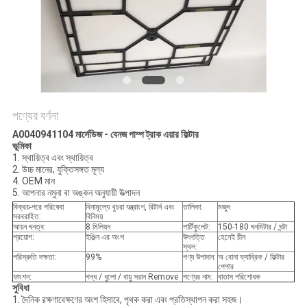
PRIVACY
POLICY
পণ্যের বর্ণনা
A0040941104 মার্সেডিজ - বেনজ পাম্প ট্রাক এয়ার ফিল্টার
ভূমিকা
1. স্থায়িত্ব এবং স্থায়িত্ব
2. উচ্চ মানের, যুক্তিসঙ্গত মূল্য
4. OEM মান
5. আপনার নমুনা বা অঙ্কন অনুযায়ী উত্পাদন
বিক্রয়-পরে পরিষেবা
বিনামূল্যে খুচরা যন্ত্রাংশ, রিটার্ন এবং
তালিকা:
মজুদ
সরবরাহিত:
বিনিময়
আয়ন ঘনত্ব:
8 মিলিয়ন
পার্টিকুলেট:
150-180 ঘনমিটার / ঘন্টা
প্রয়োগ:
ইঞ্জিন এর অংশ
উৎপত্তি
হেনেই চীন
স্থল:
পরিস্রুতি দক্ষতা:
99%
পণ্য উপাদান:
অ বোনা ফ্যাব্রিক / ফিল্টার
পেপার
ফাংশন:
গন্ধ / ধুলো / বায়ু সরান Remove
পণ্যের নাম:
বাতাস পরিশোধক
সুবিধা
1. দৈনিক রক্ষণাবেক্ষণের অংশ হিসাবে, পৃথক করা এবং প্রতিস্থাপন করা সহজ।