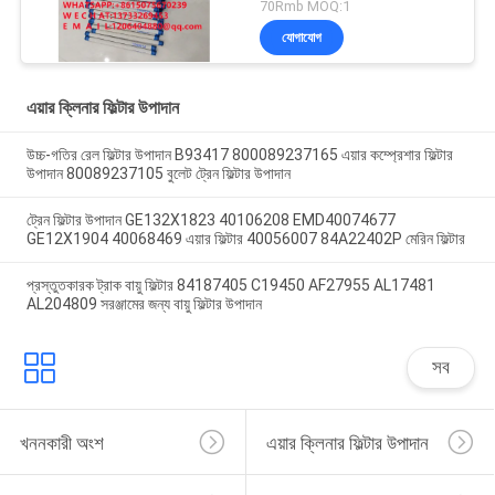
marine filter element
70Rmb MOQ:1
export quality filter
যোগাযোগ
এয়ার ক্লিনার ফিল্টার উপাদান
উচ্চ-গতির রেল ফিল্টার উপাদান B93417 800089237165 এয়ার কম্প্রেশার ফিল্টার
উপাদান 80089237105 বুলেট ট্রেন ফিল্টার উপাদান
ট্রেন ফিল্টার উপাদান GE132X1823 40106208 EMD40074677
GE12X1904 40068469 এয়ার ফিল্টার 40056007 84A22402P মেরিন ফিল্টার
প্রস্তুতকারক ট্রাক বায়ু ফিল্টার 84187405 C19450 AF27955 AL17481
AL204809 সরঞ্জামের জন্য বায়ু ফিল্টার উপাদান
সব
খননকারী অংশ
এয়ার ক্লিনার ফিল্টার উপাদান