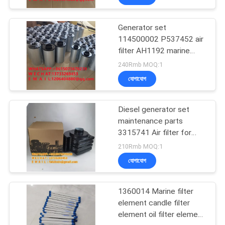
Generator set
114500002 P537452 air
filter AH1192 marine
PA3555 filter element
240Rmb MOQ:1
96896002
যোগাযোগ
Diesel generator set
maintenance parts
3315741 Air filter for
diesel generator set
210Rmb MOQ:1
AH1101 snail air filter
যোগাযোগ
element AH1100
1360014 Marine filter
element candle filter
element oil filter element