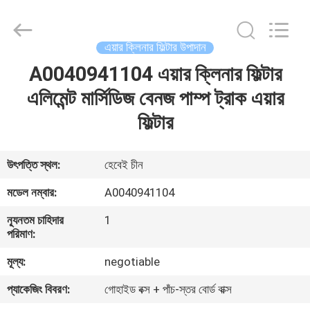
Ltd.
All
Rights
Reserved.
Developed
এয়ার ক্লিনার ফিল্টার উপাদান
by
ECER
A0040941104 এয়ার ক্লিনার ফিল্টার
বাড়ি
এলিমেন্ট মার্সিডিজ বেনজ পাম্প ট্রাক এয়ার
পণ্য
ফিল্টার
ভিডিও
উৎপত্তি স্থল:
হেবেই চীন
মডেল নম্বার:
A0040941104
আমাদের
ন্যূনতম চাহিদার
1
সম্পর্কে
পরিমাণ:
মূল্য:
negotiable
কারখানা
প্যাকেজিং বিবরণ:
গোহাইড বক্স + পাঁচ-স্তর বোর্ড বাক্স
ভ্রমণ