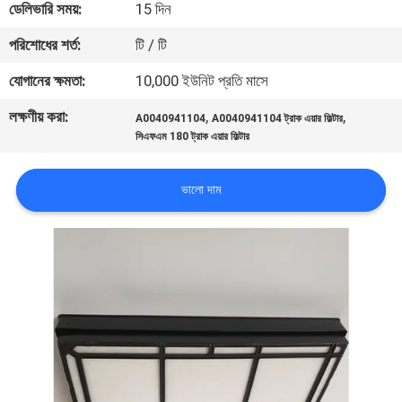
ডেলিভারি সময়:
15 দিন
মান
পরিশোধের শর্ত:
টি / টি
নিয়ন্ত্রণ
যোগানের ক্ষমতা:
10,000 ইউনিট প্রতি মাসে
লক্ষণীয় করা:
,
,
A0040941104
A0040941104 ট্রাক এয়ার ফিল্টার
যোগাযোগ
সিএফএম 180 ট্রাক এয়ার ফিল্টার
করুন
ভালো দাম
খবর
মামলা
সাইট
ম্যাপ