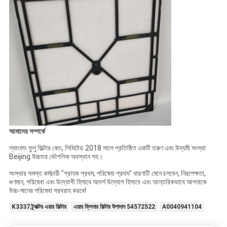
আমাদের সম্পর্কে
ল্যাংফাং ফুলু ফিল্টার কোং, লিমিটেড 2018 সালে প্রতিষ্ঠিত একটি তরুণ এবং উদ্যমী সংস্থা
Beijing উচ্চতর ভৌগলিক অবস্থান সহ।
সংস্থার সমস্ত কর্মচারী "গ্রাহক প্রথম, পরিষেবা প্রথম" ধারণাটি মেনে চলবেন, নিরপেক্ষতা,
গুণমান, পরিষেবা এবং উদ্যোগী হিসাবে আদর্শ উদ্যোগ হিসাবে এবং আন্তরিকভাবে আপনাকে
উচ্চ-মানের পরিষেবা সরবরাহ করবে!
K3337 ট্র্যাক্টর এয়ার ফিল্টার
এয়ার ক্লিনার ফিল্টার উপাদান 54572522
A0040941104