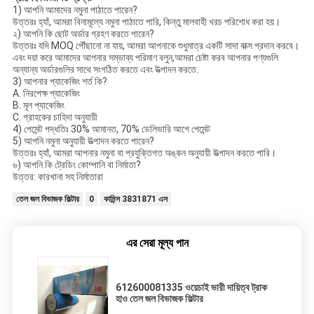
1) আপনি আমাদের নমুনা পাঠাতে পারেন?
উত্তরঃ হ্যাঁ, আমরা বিনামূল্যে নমুনা পাঠাতে পারি, কিন্তু মালবাহী খরচ পরিশোধ করা হয়।
২) আপনি কি ছোট অর্ডার গ্রহণ করতে পারেন?
উত্তরঃ যদি MOQ পৌঁছানো না যায়, আমরা আপনাকে শুধুমাত্র একটি সাদা বাক্স প্রদান করবে।
এবং দয়া করে আমাদের আপনার সম্ভাব্য পরিমাণ বলুন,আমরা চেষ্টা করব আপনার পণ্যগুলি
অন্যান্য অর্ডারগুলির সাথে সংগঠিত করতে এবং উত্পাদন করতে.
3) আপনার প্যাকেজিং শর্ত কি?
A. নিরপেক্ষ প্যাকেজিং
B. মূল প্যাকেজিং
C. গ্রাহকের চাহিদা অনুযায়ী
4) পেমেন্ট পদ্ধতিঃ 30% আমানত, 70% ডেলিভারি আগে পেমেন্ট
5) আপনি নমুনা অনুযায়ী উত্পাদন করতে পারেন?
উত্তরঃ হ্যাঁ, আমরা আপনার নমুনা বা প্রযুক্তিগত অঙ্কন অনুযায়ী উত্পাদন করতে পারি।
৬) আপনি কি ট্রেডিং কোম্পানি বা নির্মাতা?
উত্তর: কারখানা সহ নির্মাতারা
তেল জল বিভাজক ফিল্টার
0
কামিন্স 3831871 এস
এর সেরা মূল্য পান
612600081335 ওয়েচাই ভারী দায়িত্ব ট্রাক
হাও তেল জল বিভাজক ফিল্টার