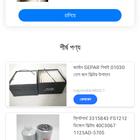
চালিয়ে
শীর্ষ পণ্য
জার্মান SEPAR শিবাই 01030
তেল জল ফিল্টার উপাদান
negotiable MOQ:1
যোগাযোগ
ফ্লিটগার্ড 3315843 FS1212
ডিজেল ফিল্টার 40C3067
1125AD-5705