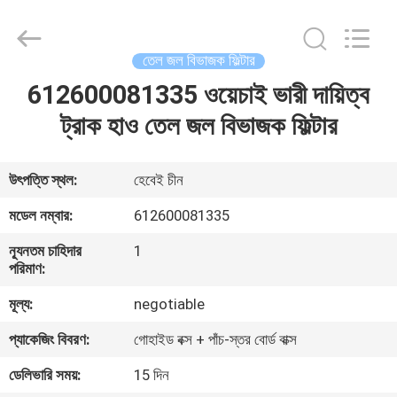
Ltd.
All
Rights
Reserved.
Developed
তেল জল বিভাজক ফিল্টার
by
ECER
612600081335 ওয়েচাই ভারী দায়িত্ব
বাড়ি
ট্রাক হাও তেল জল বিভাজক ফিল্টার
পণ্য
উৎপত্তি স্থল:
হেবেই চীন
ভিডিও
মডেল নম্বার:
612600081335
ন্যূনতম চাহিদার
1
আমাদের
পরিমাণ:
সম্পর্কে
মূল্য:
negotiable
প্যাকেজিং বিবরণ:
গোহাইড বক্স + পাঁচ-স্তর বোর্ড বাক্স
কারখানা
ডেলিভারি সময়:
15 দিন
ভ্রমণ